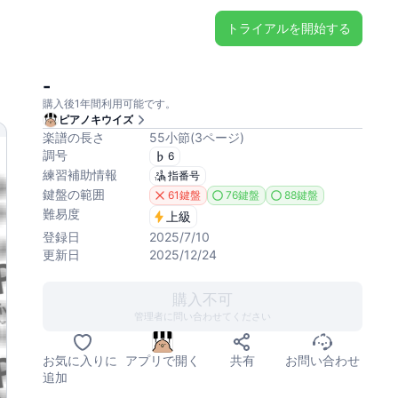
トライアルを開始する
-
購入後1年間利用可能です。
ピアノキウイズ
楽譜の長さ
55
小節
(
3
ページ
)
調号
6
練習補助情報
指番号
鍵盤の範囲
61鍵盤
76鍵盤
88鍵盤
難易度
上級
登録日
2025/7/10
更新日
2025/12/24
購入不可
管理者に問い合わせてください
お気に入りに
アプリで開く
共有
お問い合わせ
追加