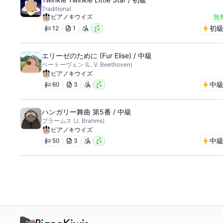
Traditional
無
ピアノキウイズ
初
12
1
エリーゼのために (Fur Elise) / 中級
ベートーヴェン (L. V. Beethoven)
ピアノキウイズ
中
60
3
ハンガリー舞曲 第5番 / 中級
ブラームス (J. Brahms)
ピアノキウイズ
中
50
3