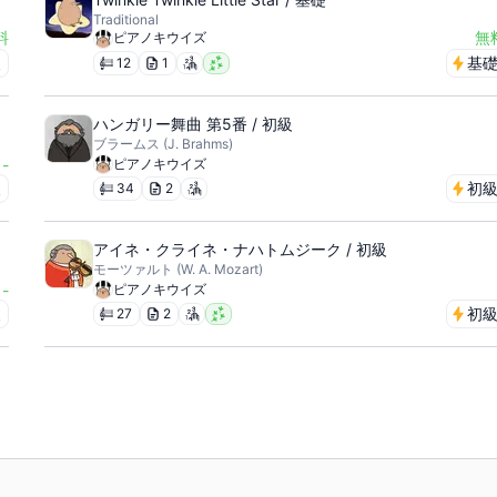
Traditional
料
無
ピアノキウイズ
級
基
12
1
ハンガリー舞曲 第5番 / 初級
ブラームス (J. Brahms)
-
ピアノキウイズ
級
初
34
2
アイネ・クライネ・ナハトムジーク / 初級
モーツァルト (W. A. Mozart)
-
ピアノキウイズ
級
初
27
2