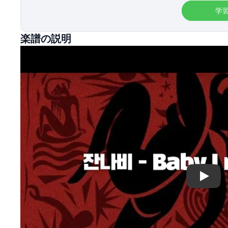
学
楽譜の説明
Play