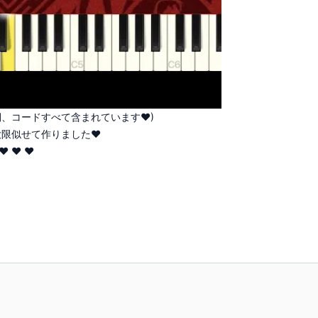
詞、コードすべて含まれています♥)
大限似せて作りました♥
 ♥ ♥