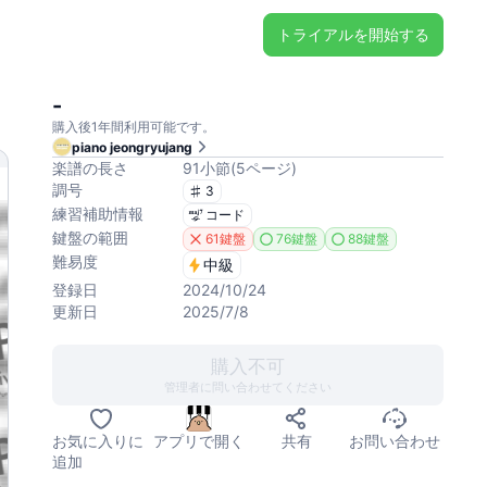
トライアルを開始する
-
購入後1年間利用可能です。
piano jeongryujang
楽譜の長さ
91
小節
(
5
ページ
)
調号
3
練習補助情報
コード
鍵盤の範囲
61鍵盤
76鍵盤
88鍵盤
難易度
中級
登録日
2024/10/24
更新日
2025/7/8
購入不可
管理者に問い合わせてください
お気に入りに
アプリで開く
共有
お問い合わせ
追加