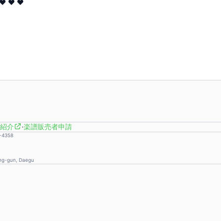
 ♥ ♥
紹介
·
楽譜販売者申請
-4358
ong-gun, Daegu