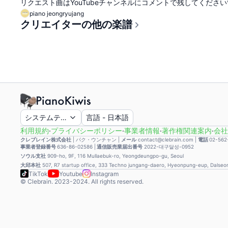
リクエスト曲はYouTubeチャンネルにコメントで残してください♥
piano jeongryujang
クリエイターの他の楽譜
システムテーマ
言語
-
日本語
利用規約
·
プライバシーポリシー
·
事業者情報
·
著作権関連案内
·
会社
クレブレイン株式会社
|
パク・ウンチャン
|
メール
contact@clebrain.com |
電話
02-562
事業者登録番号
636-86-02586 |
通信販売業届出番号
2022-대구달성-0952
ソウル支社
909-ho, 9F, 116 Mullaebuk-ro, Yeongdeungpo-gu, Seoul
大邱本社
507, R7 startup office, 333 Techno jungang-daero, Hyeonpung-eup, Dalse
TikTok
Youtube
Instagram
© Clebrain. 2023-2024. All rights reserved.