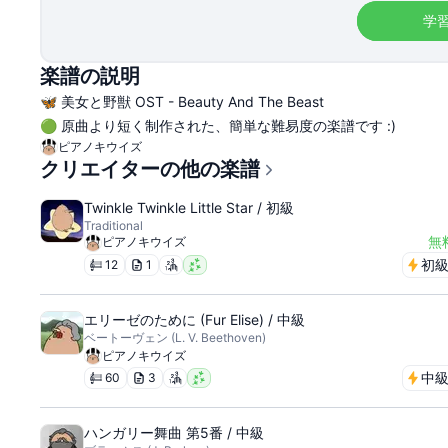
学
楽譜の説明
🦋 美女と野獣 OST - Beauty And The Beast
🟢 原曲より短く制作された、簡単な難易度の楽譜です :)
ピアノキウイズ
クリエイターの他の楽譜
Twinkle Twinkle Little Star / 初級
Traditional
無
ピアノキウイズ
初
12
1
エリーゼのために (Fur Elise) / 中級
ベートーヴェン (L. V. Beethoven)
ピアノキウイズ
中
60
3
ハンガリー舞曲 第5番 / 中級