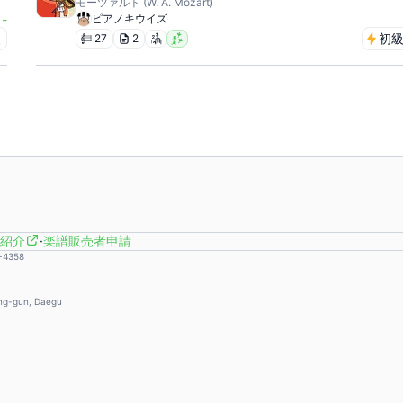
モーツァルト (W. A. Mozart)
-
ピアノキウイズ
級
初
27
2
紹介
·
楽譜販売者申請
-4358
ong-gun, Daegu