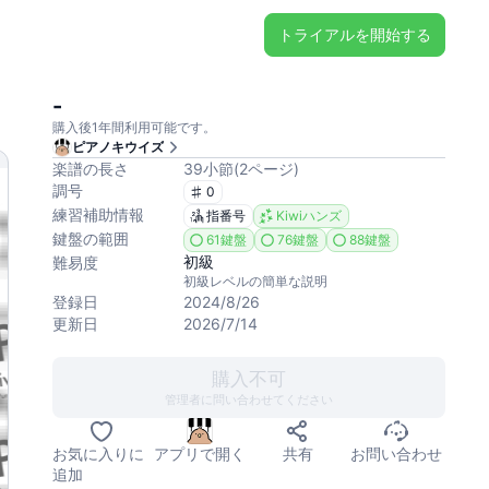
トライアルを開始する
-
購入後1年間利用可能です。
ピアノキウイズ
楽譜の長さ
39
小節
(
2
ページ
)
調号
0
練習補助情報
指番号
Kiwiハンズ
鍵盤の範囲
61鍵盤
76鍵盤
88鍵盤
初級
難易度
初級レベルの簡単な説明
登録日
2024/8/26
更新日
2026/7/14
購入不可
管理者に問い合わせてください
お気に入りに
アプリで開く
共有
お問い合わせ
追加