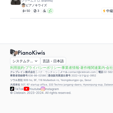
ブラームス (J. Brahms)
ピアノキウイズ
中
50
3
システムテーマ
言語
-
日本語
利用規約
·
プライバシーポリシー
·
事業者情報
·
著作権関連案内
·
会社
クレブレイン株式会社
|
パク・ウンチャン
|
メール
contact@clebrain.com |
電話
02-562
事業者登録番号
636-86-02586 |
通信販売業届出番号
2022-대구달성-0952
ソウル支社
909-ho, 9F, 116 Mullaebuk-ro, Yeongdeungpo-gu, Seoul
大邱本社
507, R7 startup office, 333 Techno jungang-daero, Hyeonpung-eup, Dalse
TikTok
Youtube
Instagram
© Clebrain. 2023-2024. All rights reserved.