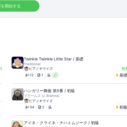
習を開始する
Twinkle Twinkle Little Star / 基礎
Traditional
料
無
ピアノキウイズ
級
基
12
1
ハンガリー舞曲 第5番 / 初級
ブラームス (J. Brahms)
-
ピアノキウイズ
級
初
34
2
アイネ・クライネ・ナハトムジーク / 初級