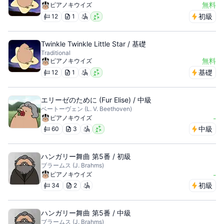
無料
ピアノキウイズ
初級
12
1
Twinkle Twinkle Little Star / 基礎
Traditional
無料
ピアノキウイズ
基礎
12
1
エリーゼのために (Fur Elise) / 中級
ベートーヴェン (L. V. Beethoven)
ピアノキウイズ
-
中級
60
3
ハンガリー舞曲 第5番 / 初級
ブラームス (J. Brahms)
ピアノキウイズ
-
初級
34
2
ハンガリー舞曲 第5番 / 中級
ブラームス (J. Brahms)