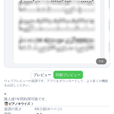
1
/
4
プレビュー
印刷プレビュー
ウェブプレビューの楽譜です。アプリをダウンロードして、より多くの機能
をお試しください。
-
購入後1年間利用可能です。
ピアノキウイズ
楽譜の長さ
68
小節
(
4
ページ
)
調号