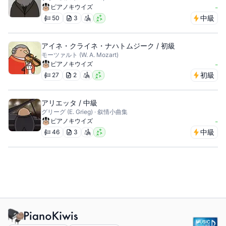
ピアノキウイズ
-
中級
50
3
アイネ・クライネ・ナハトムジーク / 初級
モーツァルト (W. A. Mozart)
ピアノキウイズ
-
初級
27
2
アリエッタ / 中級
グリーグ (E. Grieg) · 叙情小曲集
ピアノキウイズ
-
中級
46
3