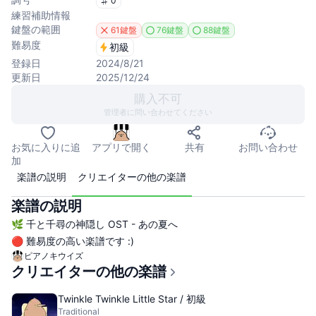
0
練習補助情報
鍵盤の範囲
61鍵盤
76鍵盤
88鍵盤
難易度
初級
登録日
2024/8/21
更新日
2025/12/24
購入不可
管理者に問い合わせてください
お気に入りに追
アプリで開く
共有
お問い合わせ
加
楽譜の説明
クリエイターの他の楽譜
楽譜の説明
🌿 千と千尋の神隠し OST - あの夏へ
🔴 難易度の高い楽譜です :)
ピアノキウイズ
クリエイターの他の楽譜
Twinkle Twinkle Little Star / 初級
Traditional