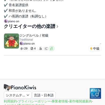
✔️ 音名楽譜提供
✔️ 和音がありません。
✔️ ハ長調の楽譜（転調なし）
piano on
クリエイターの他の楽譜
ジングルベル / 初級
Traditional
-
piano on
中級
29
4
システムテーマ
言語
-
日本語
利用規約
·
プライバシーポリシー
·
事業者情報
·
著作権関連案内
·