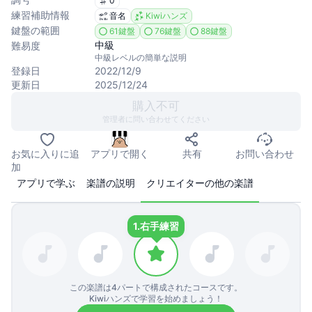
0
練習補助情報
音名
Kiwiハンズ
鍵盤の範囲
61鍵盤
76鍵盤
88鍵盤
中級
難易度
中級レベルの簡単な説明
登録日
2022/12/9
更新日
2025/12/24
購入不可
管理者に問い合わせてください
お気に入りに追
アプリで開く
共有
お問い合わせ
加
アプリで学ぶ
楽譜の説明
クリエイターの他の楽譜
1.
右手練習
この楽譜は
4
パートで構成されたコースです。
Kiwiハンズで学習を始めましょう！