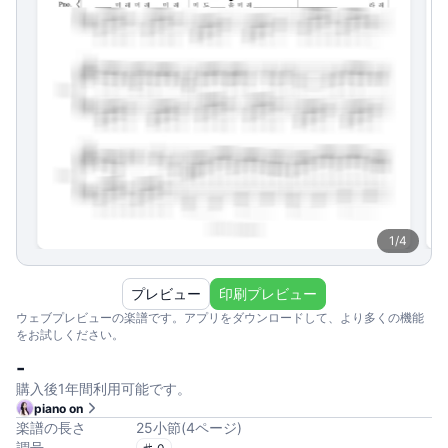
1
/
4
プレビュー
印刷プレビュー
ウェブプレビューの楽譜です。アプリをダウンロードして、より多くの機能
をお試しください。
-
購入後1年間利用可能です。
piano on
楽譜の長さ
25
小節
(
4
ページ
)
調号