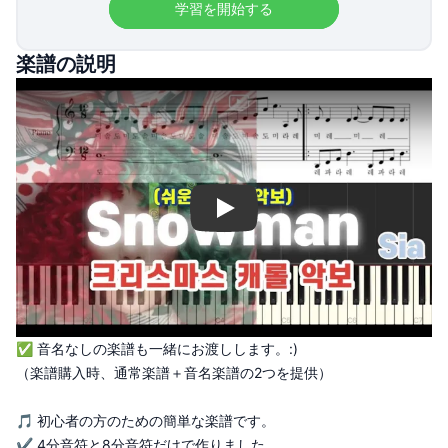
学習を開始する
楽譜の説明
Play
✅ 音名なしの楽譜も一緒にお渡しします。:)
（楽譜購入時、通常楽譜＋音名楽譜の2つを提供）
🎵 初心者の方のための簡単な楽譜です。
✔️ 4分音符と8分音符だけで作りました。