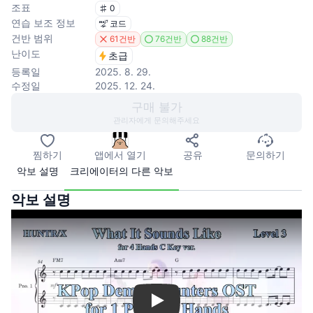
조표
0
연습 보조 정보
코드
건반 범위
61건반
76건반
88건반
난이도
초급
등록일
2025. 8. 29.
수정일
2025. 12. 24.
구매 불가
관리자에게 문의해주세요
찜하기
앱에서 열기
공유
문의하기
악보 설명
크리에이터의 다른 악보
악보 설명
Play