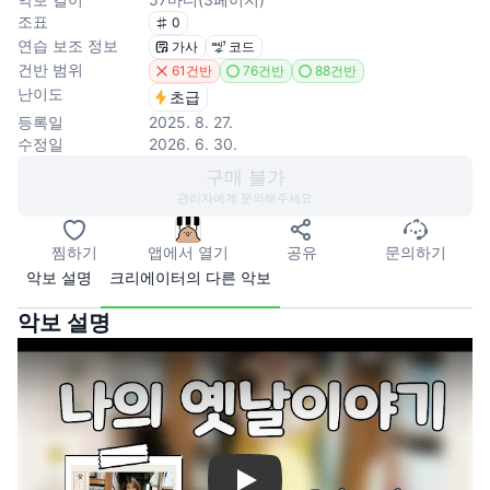
조표
0
연습 보조 정보
가사
코드
건반 범위
61건반
76건반
88건반
난이도
초급
등록일
2025. 8. 27.
수정일
2026. 6. 30.
구매 불가
관리자에게 문의해주세요
찜하기
앱에서 열기
공유
문의하기
악보 설명
크리에이터의 다른 악보
악보 설명
Play