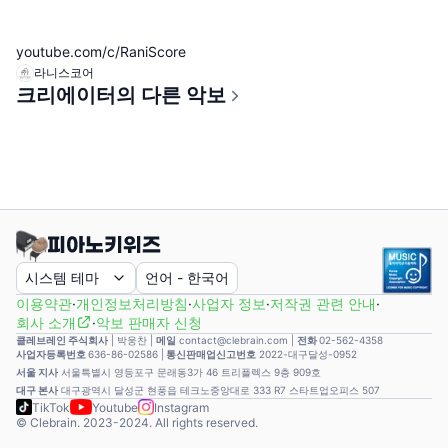
youtube.com/c/RaniScore
라니스코어
크리에이터의 다른 악보
시스템 테마
언어
-
한국어
이용약관
·
개인정보처리방침
·
사업자 정보
·
저작권 관련 안내
·
회사 소개
·
악보 판매자 신청
클레브레인 주식회사
|
박웅찬
|
메일
contact@clebrain.com |
전화
02-562-4358
사업자등록번호
636-86-02586 |
통신판매업신고번호
2022-대구달성-0952
서울 지사
서울특별시 영등포구 문래동3가 46 트리플렉스 9층 909호
대구 본사
대구광역시 달성군 현풍읍 테크노중앙대로 333 R7 스타트업오피스 507
TikTok
Youtube
Instagram
© Clebrain. 2023-2024. All rights reserved.