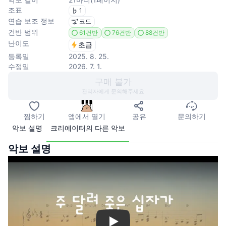
조표
1
연습 보조 정보
코드
건반 범위
61건반
76건반
88건반
난이도
초급
등록일
2025. 8. 25.
수정일
2026. 7. 1.
구매 불가
관리자에게 문의해주세요
찜하기
앱에서 열기
공유
문의하기
악보 설명
크리에이터의 다른 악보
악보 설명
Play