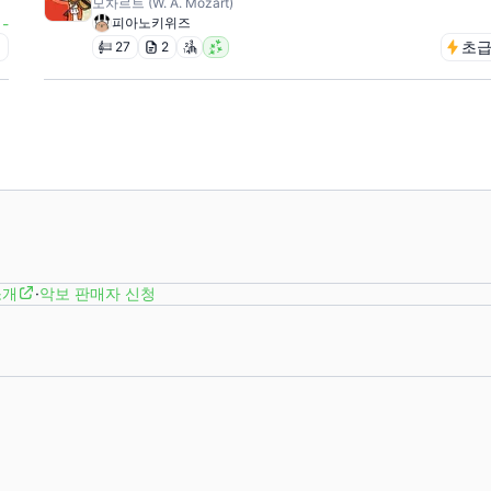
모차르트 (W. A. Mozart)
-
피아노키위즈
급
초
27
2
소개
·
악보 판매자 신청