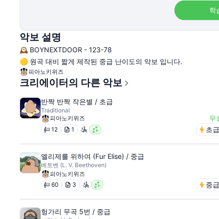
학
악보 설명
🕰️ BOYNEXTDOOR - 123-78
🟡 원곡 대비 짧게 제작된 중급 난이도의 악보 입니다.
피아노키위즈
크리에이터의 다른 악보
반짝 반짝 작은별 / 초급
Traditional
무
피아노키위즈
초
12
1
엘리제를 위하여 (Fur Elise) / 중급
베토벤 (L. V. Beethoven)
피아노키위즈
중
60
3
헝가리 무곡 5번 / 중급