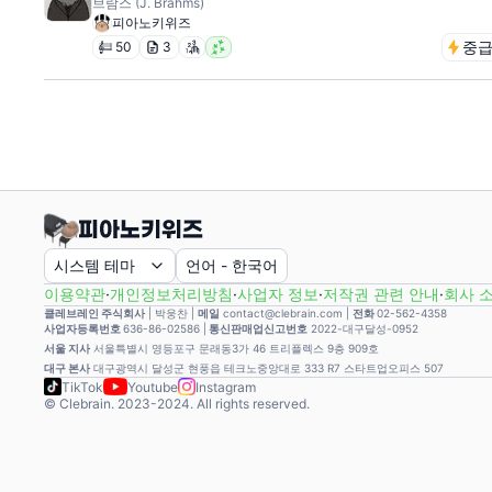
브람스 (J. Brahms)
피아노키위즈
중
50
3
시스템 테마
언어
-
한국어
이용약관
·
개인정보처리방침
·
사업자 정보
·
저작권 관련 안내
·
회사 
클레브레인 주식회사
|
박웅찬
|
메일
contact@clebrain.com |
전화
02-562-4358
사업자등록번호
636-86-02586 |
통신판매업신고번호
2022-대구달성-0952
서울 지사
서울특별시 영등포구 문래동3가 46 트리플렉스 9층 909호
대구 본사
대구광역시 달성군 현풍읍 테크노중앙대로 333 R7 스타트업오피스 507
TikTok
Youtube
Instagram
© Clebrain. 2023-2024. All rights reserved.