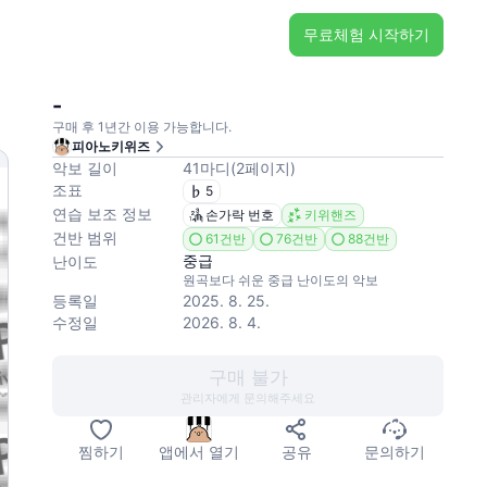
무료체험 시작하기
-
구매 후 1년간 이용 가능합니다.
피아노키위즈
악보 길이
41
마디
(
2
페이지
)
조표
5
연습 보조 정보
손가락 번호
키위핸즈
건반 범위
61건반
76건반
88건반
중급
난이도
원곡보다 쉬운 중급 난이도의 악보
등록일
2025. 8. 25.
수정일
2026. 8. 4.
구매 불가
관리자에게 문의해주세요
찜하기
앱에서 열기
공유
문의하기