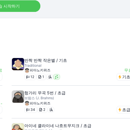
습 시작하기
반짝 반짝 작은별 / 기초
Traditional
료
무
피아노키위즈
급
기
12
1
헝가리 무곡 5번 / 초급
브람스 (J. Brahms)
-
피아노키위즈
급
초
34
2
아이네 클라이네 나흐트무지크 / 초급