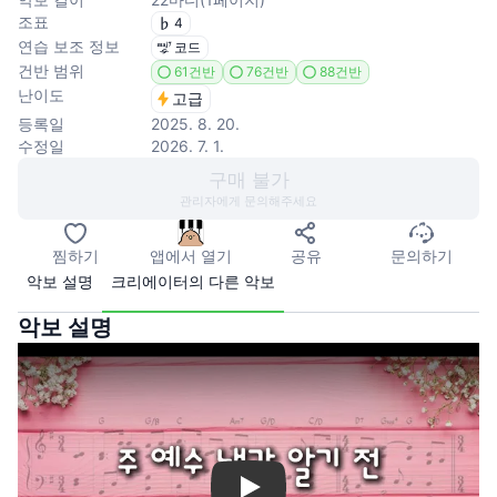
조표
4
연습 보조 정보
코드
건반 범위
61건반
76건반
88건반
난이도
고급
등록일
2025. 8. 20.
수정일
2026. 7. 1.
구매 불가
관리자에게 문의해주세요
찜하기
앱에서 열기
공유
문의하기
악보 설명
크리에이터의 다른 악보
악보 설명
Play