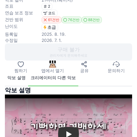
조표
2
연습 보조 정보
코드
건반 범위
61건반
76건반
88건반
난이도
초급
등록일
2025. 8. 19.
수정일
2026. 7. 1.
구매 불가
관리자에게 문의해주세요
찜하기
앱에서 열기
공유
문의하기
악보 설명
크리에이터의 다른 악보
악보 설명
Play