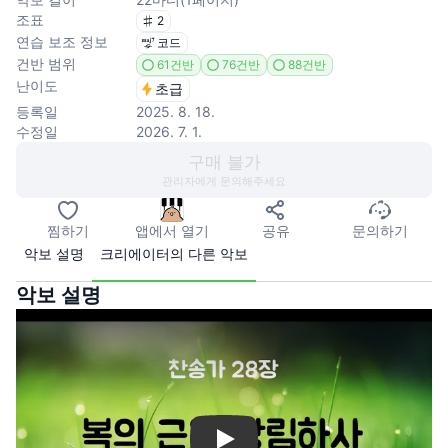
조표
2
연습 보조 정보
코드
건반 범위
61건반
76건반
88건반
난이도
초급
등록일
2025. 8. 18.
수정일
2026. 7. 1.
구매 불가
관리자에게 문의해주세요
찜하기
앱에서 열기
공유
문의하기
악보 설명
크리에이터의 다른 악보
악보 설명
Play