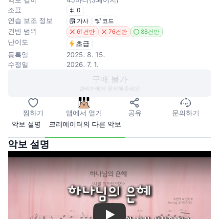
조표
0
연습 보조 정보
가사
코드
건반 범위
61건반
76건반
88건반
난이도
초급
등록일
2025. 8. 15.
수정일
2026. 7. 1.
구매 불가
관리자에게 문의해주세요
찜하기
앱에서 열기
공유
문의하기
악보 설명
크리에이터의 다른 악보
악보 설명
Play