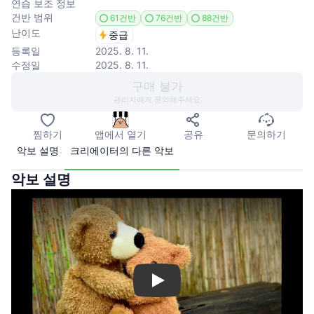
연습 보조 정보
건반 범위
61건반
76건반
88건반
난이도
중급
등록일
2025. 8. 11.
수정일
2025. 8. 11.
구매 불가
관리자에게 문의해주세요
찜하기
앱에서 열기
공유
문의하기
악보 설명
크리에이터의 다른 악보
악보 설명
Play