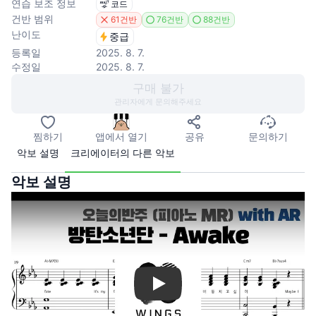
연습 보조 정보
코드
건반 범위
61건반
76건반
88건반
난이도
중급
등록일
2025. 8. 7.
수정일
2025. 8. 7.
구매 불가
관리자에게 문의해주세요
찜하기
앱에서 열기
공유
문의하기
악보 설명
크리에이터의 다른 악보
악보 설명
Play