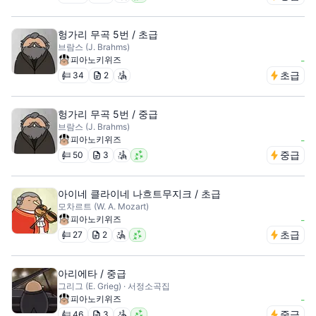
헝가리 무곡 5번 / 초급
브람스 (J. Brahms)
피아노키위즈
-
초급
34
2
헝가리 무곡 5번 / 중급
브람스 (J. Brahms)
피아노키위즈
-
중급
50
3
아이네 클라이네 나흐트무지크 / 초급
모차르트 (W. A. Mozart)
피아노키위즈
-
초급
27
2
아리에타 / 중급
그리그 (E. Grieg) · 서정소곡집
피아노키위즈
-
중급
46
3