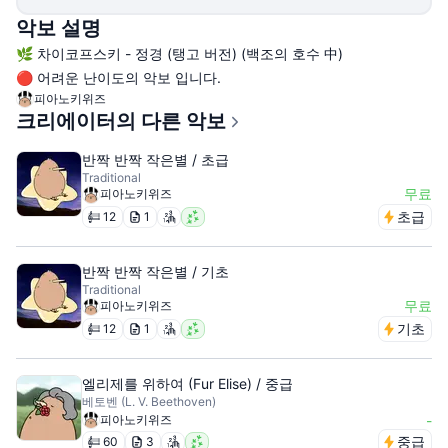
악보 설명
🌿 차이코프스키 - 정경 (탱고 버전) (백조의 호수 中)
🔴 어려운 난이도의 악보 입니다.
피아노키위즈
크리에이터의 다른 악보
반짝 반짝 작은별 / 초급
Traditional
무료
피아노키위즈
초급
12
1
반짝 반짝 작은별 / 기초
Traditional
무료
피아노키위즈
기초
12
1
엘리제를 위하여 (Fur Elise) / 중급
베토벤 (L. V. Beethoven)
피아노키위즈
-
중급
60
3