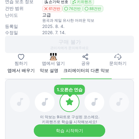
연습 보조 정보
손가락 번호
키위핸즈
건반 범위
61건반
76건반
88건반
고급
난이도
원곡과 제일 유사한 어려운 악보
등록일
2025. 8. 4.
수정일
2026. 7. 14.
구매 불가
관리자에게 문의해주세요
찜하기
앱에서 열기
공유
문의하기
앱에서 배우기
악보 설명
크리에이터의 다른 악보
1.
오른손 연습
이 악보는
9
파트로 구성된 코스에요.
키위핸즈로 학습을 시작해보세요!
학습 시작하기