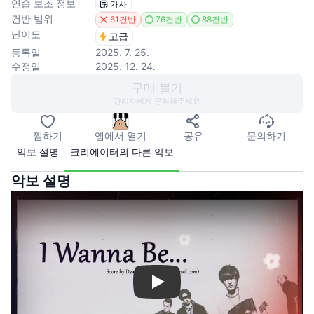
연습 보조 정보
가사
건반 범위
61건반
76건반
88건반
난이도
고급
등록일
2025. 7. 25.
수정일
2025. 12. 24.
구매 불가
관리자에게 문의해주세요
찜하기
앱에서 열기
공유
문의하기
악보 설명
크리에이터의 다른 악보
악보 설명
Play