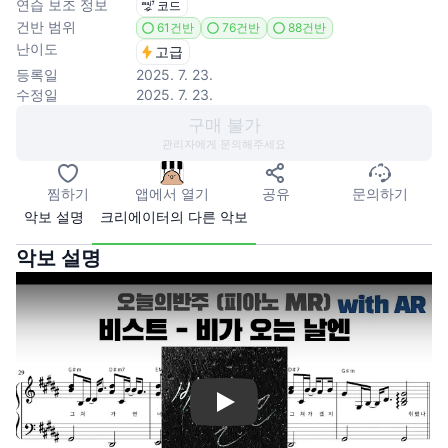
연습 보조 정보
코드
건반 범위
61건반
76건반
88건반
난이도
고급
등록일
2025. 7. 23.
수정일
2025. 7. 23.
구매 불가
관리자에게 문의해주세요
찜하기
앱에서 열기
공유
문의하기
악보 설명
크리에이터의 다른 악보
악보 설명
Play