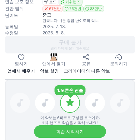
연습 보조 정보
코드
키위핸즈
건반 범위
61건반
76건반
88건반
중급
난이도
원곡보다 쉬운 중급 난이도의 악보
등록일
2025. 7. 18.
수정일
2025. 8. 8.
구매 불가
관리자에게 문의해주세요
찜하기
앱에서 열기
공유
문의하기
앱에서 배우기
악보 설명
크리에이터의 다른 악보
1.
오른손 연습
이 악보는
6
파트로 구성된 코스에요.
키위핸즈로 학습을 시작해보세요!
학습 시작하기