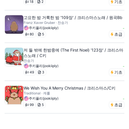
기초
18
2
고요한 밤 거룩한 밤 '109장' / 크리스마스노래 / 원곡Bb
Franz Xaver Gruber · 찬송가
주키플리(jookiiply)
-
초급
80
5
저 들 밖에 한밤중에 (The First Noel) '123장' / 크리스마
스노래 / C키
찬송가
주키플리(jookiiply)
-
기초
49
3
We Wish You A Merry Christmas / 크리스마스/C키
Traditional · 캐롤
주키플리(jookiiply)
-
초급
99
5