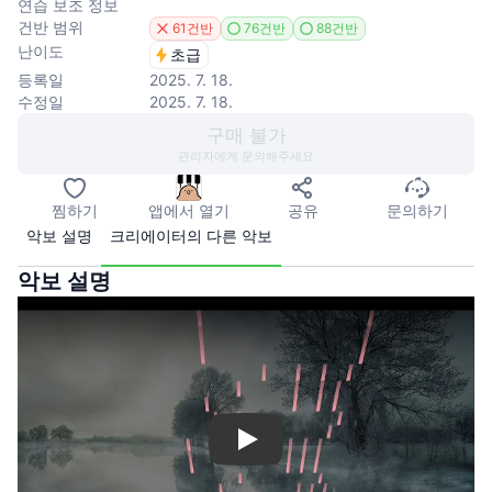
연습 보조 정보
건반 범위
61건반
76건반
88건반
난이도
초급
등록일
2025. 7. 18.
수정일
2025. 7. 18.
구매 불가
관리자에게 문의해주세요
찜하기
앱에서 열기
공유
문의하기
악보 설명
크리에이터의 다른 악보
악보 설명
Play