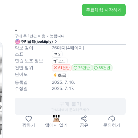
무료체험 시작하기
-
구매 후 1년간 이용 가능합니다.
주키플리(jookiiply)
악보 길이
76
마디
(
4
페이지
)
조표
2
연습 보조 정보
코드
건반 범위
61건반
76건반
88건반
난이도
초급
등록일
2025. 7. 16.
수정일
2025. 7. 17.
구매 불가
관리자에게 문의해주세요
찜하기
앱에서 열기
공유
문의하기