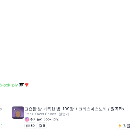
jookiiply
🎹❣️
a
고요한 밤 거룩한 밤 '109장' / 크리스마스노래 / 원곡Bb
Franz Xaver Gruber · 찬송가
주키플리(jookiiply)
-
초
80
5