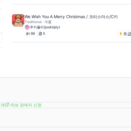
초
We Wish You A Merry Christmas / 크리스마스/C키
Traditional · 캐롤
주키플리(jookiiply)
-
초
99
5
초
소개
·
악보 판매자 신청