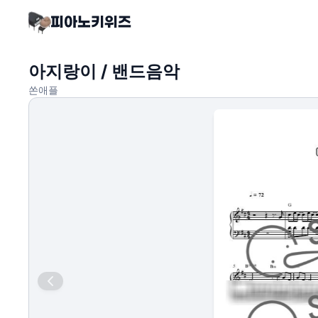
아지랑이 / 밴드음악
쏜애플