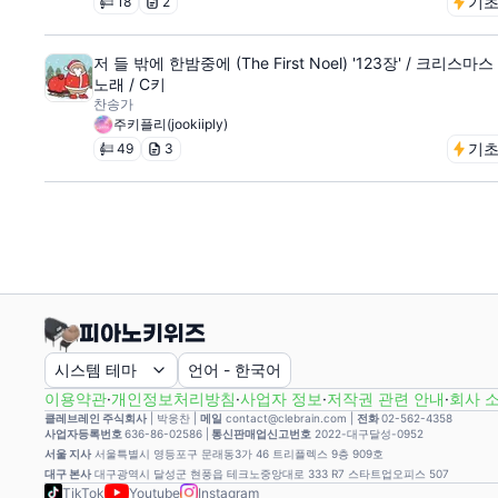
기
18
2
저 들 밖에 한밤중에 (The First Noel) '123장' / 크리스마스
노래 / C키
찬송가
주키플리(jookiiply)
기
49
3
시스템 테마
언어
-
한국어
이용약관
·
개인정보처리방침
·
사업자 정보
·
저작권 관련 안내
·
회사 
클레브레인 주식회사
|
박웅찬
|
메일
contact@clebrain.com |
전화
02-562-4358
사업자등록번호
636-86-02586 |
통신판매업신고번호
2022-대구달성-0952
서울 지사
서울특별시 영등포구 문래동3가 46 트리플렉스 9층 909호
대구 본사
대구광역시 달성군 현풍읍 테크노중앙대로 333 R7 스타트업오피스 507
TikTok
Youtube
Instagram