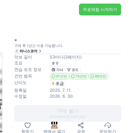
무료체험 시작하기
-
구매 후 1년간 이용 가능합니다.
라니스코어
악보 길이
53
마디
(
3
페이지
)
조표
0
연습 보조 정보
가사
코드
건반 범위
61건반
76건반
88건반
난이도
초급
등록일
2025. 7. 11.
수정일
2026. 6. 30.
구매 불가
관리자에게 문의해주세요
찜하기
앱에서 열기
공유
문의하기