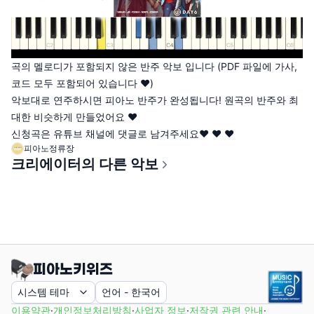
곡의 멜로디가 포함되지 않은 반주 악보 입니다 (PDF 파일에 가사,
코드 모두 포함되어 있습니다 ♥)
악보대로 연주하시면 피아노 반주가 완성됩니다! 원곡의 반주와 최
대한 비슷하게 만들었어요 ♥
신청곡은 유튜브 채널에 댓글로 남겨주세요♥ ♥ ♥
피아노정류장
크리에이터의 다른 악보
시스템 테마
언어
-
한국어
이용약관
·
개인정보처리방침
·
사업자 정보
·
저작권 관련 안내
·