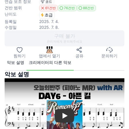
연습 보조 정보
코드
건반 범위
61건반
76건반
88건반
난이도
초급
등록일
2025. 7. 4.
수정일
2025. 7. 8.
구매 불가
관리자에게 문의해주세요
찜하기
앱에서 열기
공유
문의하기
악보 설명
크리에이터의 다른 악보
악보 설명
Play