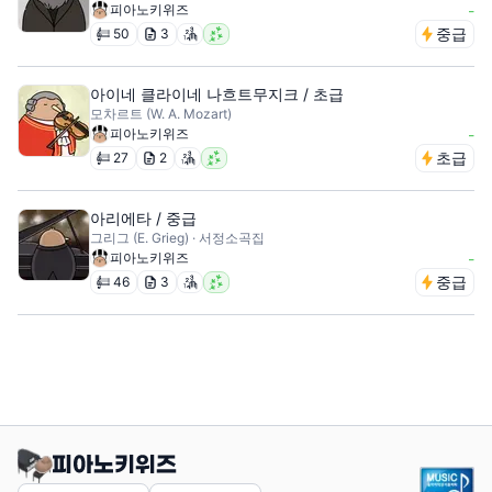
피아노키위즈
-
중급
50
3
아이네 클라이네 나흐트무지크 / 초급
모차르트 (W. A. Mozart)
피아노키위즈
-
초급
27
2
아리에타 / 중급
그리그 (E. Grieg) · 서정소곡집
피아노키위즈
-
중급
46
3