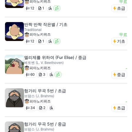
무료
피아노키위즈
초급
12
1
반짝 반짝 작은별 / 기초
Traditional
무료
피아노키위즈
기초
12
1
엘리제를 위하여 (Fur Elise) / 중급
베토벤 (L. V. Beethoven)
피아노키위즈
-
중급
60
3
헝가리 무곡 5번 / 초급
브람스 (J. Brahms)
피아노키위즈
-
초급
34
2
헝가리 무곡 5번 / 중급
브람스 (J. Brahms)