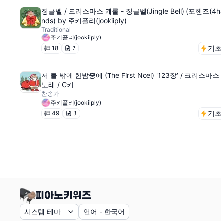
징글벨 / 크리스마스 캐롤 - 징글벨(Jingle Bell) (포핸즈(4h
nds) by 주키플리(jookiiply)
Traditional
주키플리(jookiiply)
기
18
2
저 들 밖에 한밤중에 (The First Noel) '123장' / 크리스마스
노래 / C키
찬송가
주키플리(jookiiply)
기
49
3
시스템 테마
언어
-
한국어