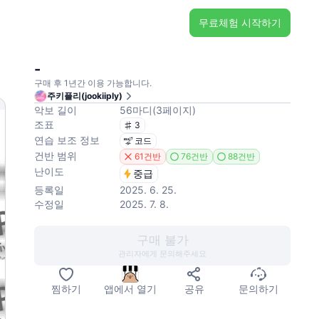
무료체험 시작하기
-
구매 후 1년간 이용 가능합니다.
주키플리(jookiiply)
악보 길이
56
마디
(
3
페이지
)
조표
3
연습 보조 정보
코드
건반 범위
61건반
76건반
88건반
난이도
중급
등록일
2025. 6. 25.
수정일
2025. 7. 8.
구매 불가
관리자에게 문의해주세요
찜하기
앱에서 열기
공유
문의하기