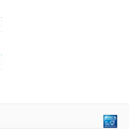
-
급
-
급