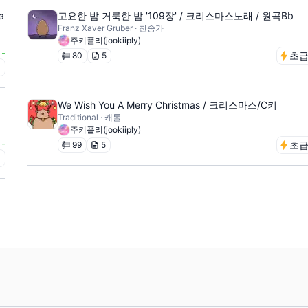
a
고요한 밤 거룩한 밤 '109장' / 크리스마스노래 / 원곡Bb
Franz Xaver Gruber · 찬송가
주키플리(jookiiply)
-
초
80
5
초
We Wish You A Merry Christmas / 크리스마스/C키
Traditional · 캐롤
주키플리(jookiiply)
-
초
99
5
초