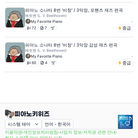
피아노 소나타 8번 '비창' / 3악장, 포핸즈 재즈 편곡
베토벤 (L. V. Beethoven)
-
My Favorite Piano
중급
72
7
피아노 소나타 8번 '비창' / 3악장 감성 재즈 편곡
베토벤 (L. V. Beethoven)
-
My Favorite Piano
중급
60
4
시스템 테마
언어
-
한국어
이용약관
·
개인정보처리방침
·
사업자 정보
·
저작권 관련 안내
·
회사 소개
·
악보 판매자 신청