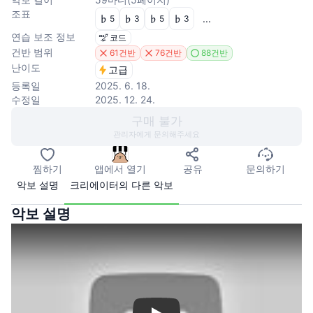
조표
...
5
3
5
3
연습 보조 정보
코드
건반 범위
61건반
76건반
88건반
난이도
고급
등록일
2025. 6. 18.
수정일
2025. 12. 24.
구매 불가
관리자에게 문의해주세요
찜하기
앱에서 열기
공유
문의하기
악보 설명
크리에이터의 다른 악보
악보 설명