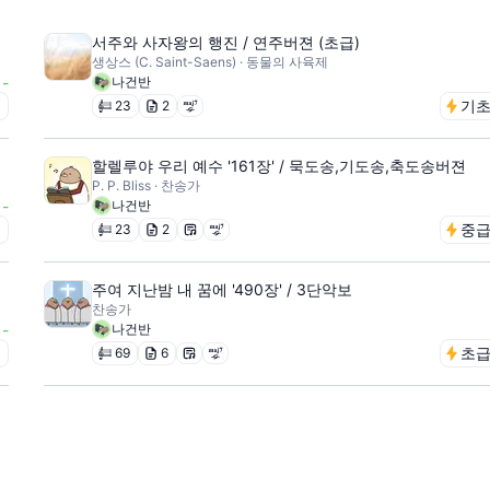
서주와 사자왕의 행진 / 연주버젼 (초급)
생상스 (C. Saint-Saens) · 동물의 사육제
-
나건반
초
기
23
2
할렐루야 우리 예수 '161장' / 묵도송,기도송,축도송버젼
P. P. Bliss · 찬송가
-
나건반
초
중
23
2
주여 지난밤 내 꿈에 '490장' / 3단악보
찬송가
-
나건반
급
초
69
6