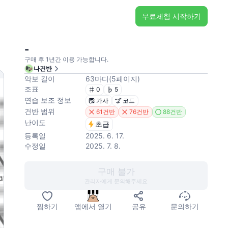
무료체험 시작하기
-
구매 후 1년간 이용 가능합니다.
나건반
악보 길이
63
마디
(
5
페이지
)
조표
0
5
연습 보조 정보
가사
코드
건반 범위
61건반
76건반
88건반
난이도
초급
등록일
2025. 6. 17.
수정일
2025. 7. 8.
구매 불가
관리자에게 문의해주세요
찜하기
앱에서 열기
공유
문의하기