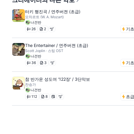
크리에이터의 다른 악보
터키 행진곡 / 연주버젼 (초급)
모차르트 (W. A. Mozart)
나건반
기
26
2
The Entertainer / 연주버젼 (초급)
Scott Joplin · 스팅 OST
나건반
기
36
3
참 반가운 성도여 '122장' / 3단악보
찬송가
나건반
초
112
8