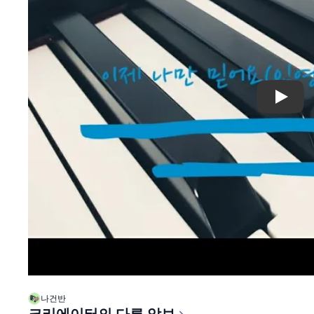
Play
나건반