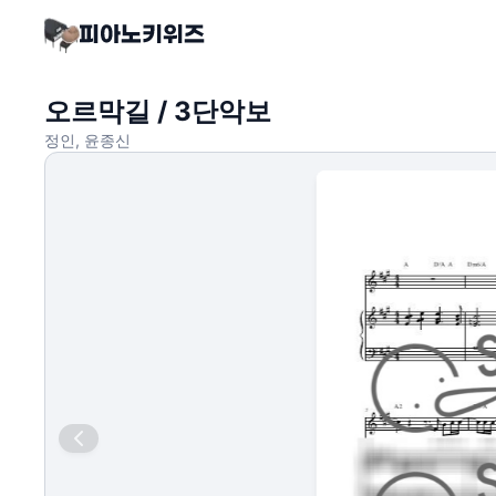
오르막길 / 3단악보
정인, 윤종신