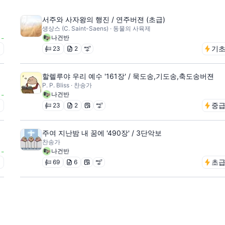
서주와 사자왕의 행진 / 연주버젼 (초급)
생상스 (C. Saint-Saens) · 동물의 사육제
-
나건반
초
기
23
2
할렐루야 우리 예수 '161장' / 묵도송,기도송,축도송버젼
P. P. Bliss · 찬송가
-
나건반
초
중
23
2
주여 지난밤 내 꿈에 '490장' / 3단악보
찬송가
-
나건반
급
초
69
6