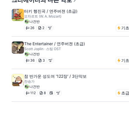
크리에이터의 다른 악보
터키 행진곡 / 연주버젼 (초급)
모차르트 (W. A. Mozart)
나건반
기
26
2
The Entertainer / 연주버젼 (초급)
Scott Joplin · 스팅 OST
나건반
기
36
3
참 반가운 성도여 '122장' / 3단악보
찬송가
나건반
초
112
8