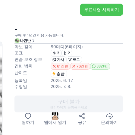
무료체험 시작하기
-
구매 후 1년간 이용 가능합니다.
나건반
악보 길이
80
마디
(
6
페이지
)
조표
3
2
연습 보조 정보
가사
코드
건반 범위
61건반
76건반
88건반
난이도
중급
등록일
2025. 6. 17.
수정일
2025. 7. 8.
구매 불가
관리자에게 문의해주세요
찜하기
앱에서 열기
공유
문의하기