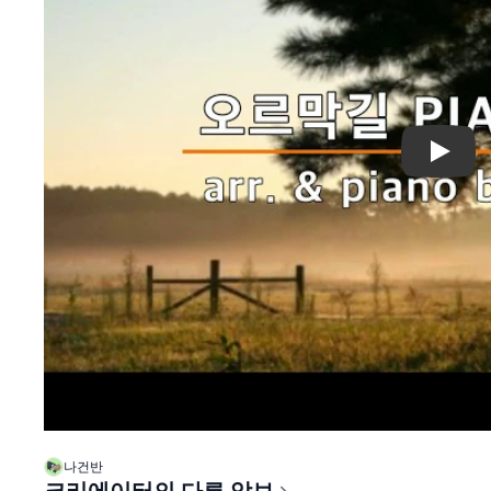
Play
나건반