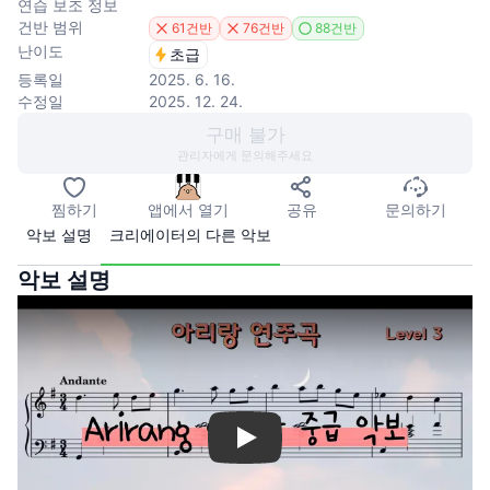
연습 보조 정보
건반 범위
61건반
76건반
88건반
난이도
초급
등록일
2025. 6. 16.
수정일
2025. 12. 24.
구매 불가
관리자에게 문의해주세요
찜하기
앱에서 열기
공유
문의하기
악보 설명
크리에이터의 다른 악보
악보 설명
Play