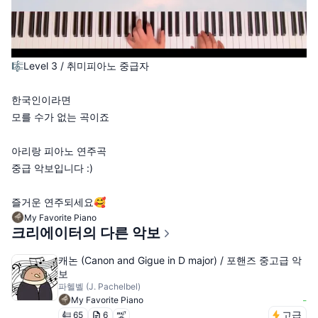
🎼Level 3 / 취미피아노 중급자
한국인이라면
모를 수가 없는 곡이죠
아리랑 피아노 연주곡
중급 악보입니다 :)
즐거운 연주되세요🥰
My Favorite Piano
크리에이터의 다른 악보
캐논 (Canon and Gigue in D major) / 포핸즈 중고급 악
보
파헬벨 (J. Pachelbel)
-
My Favorite Piano
고급
65
6