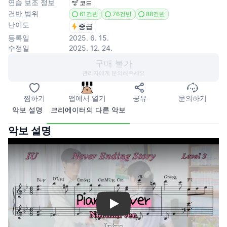
연습 보조 정보
코드
건반 범위
61건반
76건반
88건반
난이도
중급
등록일
2025. 6. 15.
수정일
2025. 12. 24.
구매 불가
관리자에게 문의해주세요
찜하기
앱에서 열기
공유
문의하기
악보 설명
크리에이터의 다른 악보
악보 설명
Play