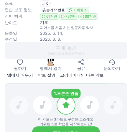
조표
0
연습 보조 정보
손가락 번호
키위핸즈
건반 범위
61건반
76건반
88건반
기초
난이도
피아노를 처음 치는 입문자용 악보
등록일
2025. 6. 14.
수정일
2026. 8. 8.
구매 불가
관리자에게 문의해주세요
찜하기
앱에서 열기
공유
문의하기
앱에서 배우기
악보 설명
크리에이터의 다른 악보
1.
오른손 연습
이 악보는
3
파트로 구성된 코스에요.
키위핸즈로 학습을 시작해보세요!