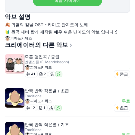
학습 시작하기
악보 설명
🍂 귀멸의 칼날 OST - 카마도 탄지로의 노래
🔰 원곡 대비 짧게 제작된 매우 쉬운 난이도의 악보 입니다 :)
피아노키위즈
크리에이터의 다른 악보
축혼 행진곡 / 중급
멘델스존 (F. Mendelssohn)
피아노키위즈
-
중급
41
2
반짝 반짝 작은별 / 초급
Traditional
무료
피아노키위즈
초급
12
1
반짝 반짝 작은별 / 기초
Traditional
무료
피아노키위즈