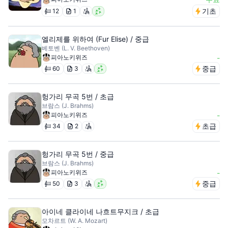
기초
12
1
엘리제를 위하여 (Fur Elise) / 중급
베토벤 (L. V. Beethoven)
피아노키위즈
-
중급
60
3
헝가리 무곡 5번 / 초급
브람스 (J. Brahms)
피아노키위즈
-
초급
34
2
헝가리 무곡 5번 / 중급
브람스 (J. Brahms)
피아노키위즈
-
중급
50
3
아이네 클라이네 나흐트무지크 / 초급
모차르트 (W. A. Mozart)