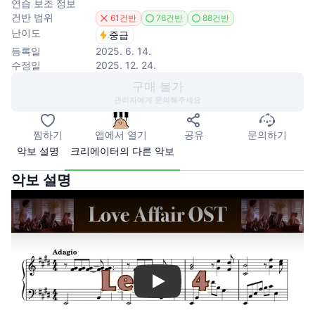
연습 보조 정보
건반 범위
61건반
76건반
88건반
난이도
중급
등록일
2025. 6. 14.
수정일
2025. 12. 24.
구매 불가
관리자에게 문의해주세요
찜하기
앱에서 열기
공유
문의하기
악보 설명
크리에이터의 다른 악보
악보 설명
Play