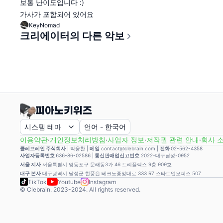
보통 난이도입니다 :)
가사가 포함되어 있어요
KeyNomad
크리에이터의 다른 악보
시스템 테마
언어
-
한국어
이용약관
·
개인정보처리방침
·
사업자 정보
·
저작권 관련 안내
·
회사 
클레브레인 주식회사
|
박웅찬
|
메일
contact@clebrain.com |
전화
02-562-4358
사업자등록번호
636-86-02586 |
통신판매업신고번호
2022-대구달성-0952
서울 지사
서울특별시 영등포구 문래동3가 46 트리플렉스 9층 909호
대구 본사
대구광역시 달성군 현풍읍 테크노중앙대로 333 R7 스타트업오피스 507
TikTok
Youtube
Instagram
© Clebrain. 2023-2024. All rights reserved.