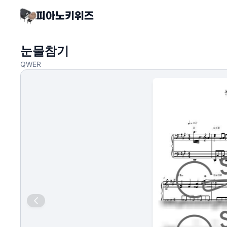
눈물참기
QWER