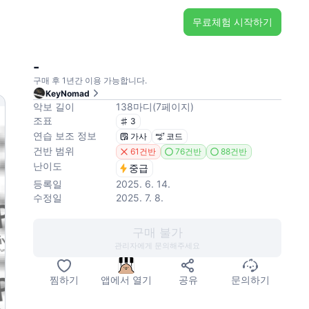
무료체험 시작하기
-
구매 후 1년간 이용 가능합니다.
KeyNomad
악보 길이
138
마디
(
7
페이지
)
조표
3
연습 보조 정보
가사
코드
건반 범위
61건반
76건반
88건반
난이도
중급
등록일
2025. 6. 14.
수정일
2025. 7. 8.
구매 불가
관리자에게 문의해주세요
찜하기
앱에서 열기
공유
문의하기