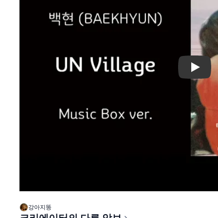
Play
강아지똥