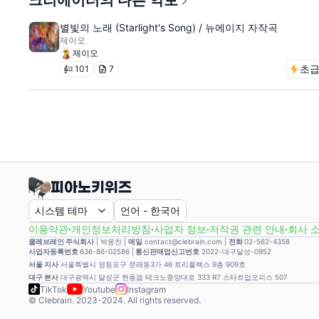
크리에이터의 다른 악보
별빛의 노래 (Starlight's Song) / 뉴에이지 자작곡
제이오
제이오
초
101
7
시스템 테마
언어
-
한국어
이용약관
·
개인정보처리방침
·
사업자 정보
·
저작권 관련 안내
·
회사 
클레브레인 주식회사
|
박웅찬
|
메일
contact@clebrain.com |
전화
02-562-4358
사업자등록번호
636-86-02586 |
통신판매업신고번호
2022-대구달성-0952
서울 지사
서울특별시 영등포구 문래동3가 46 트리플렉스 9층 909호
대구 본사
대구광역시 달성군 현풍읍 테크노중앙대로 333 R7 스타트업오피스 507
TikTok
Youtube
Instagram
© Clebrain. 2023-2024. All rights reserved.