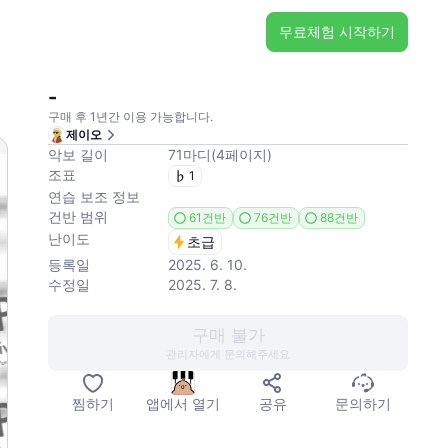
무료체험 시작하기
-
구매 후 1년간 이용 가능합니다.
제이오
악보 길이
71
마디
(
4
페이지
)
조표
1
연습 보조 정보
건반 범위
61건반
76건반
88건반
난이도
초급
등록일
2025. 6. 10.
수정일
2025. 7. 8.
구매 불가
관리자에게 문의해주세요
찜하기
앱에서 열기
공유
문의하기