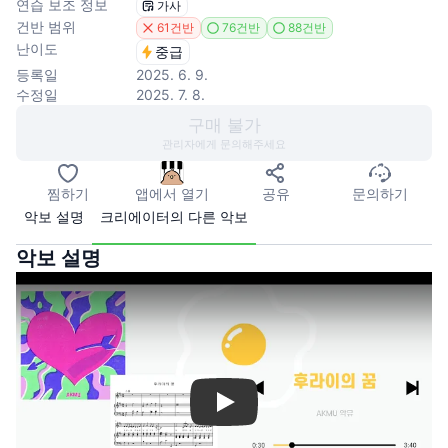
연습 보조 정보
가사
건반 범위
61건반
76건반
88건반
난이도
중급
등록일
2025. 6. 9.
수정일
2025. 7. 8.
구매 불가
관리자에게 문의해주세요
찜하기
앱에서 열기
공유
문의하기
악보 설명
크리에이터의 다른 악보
악보 설명
Play