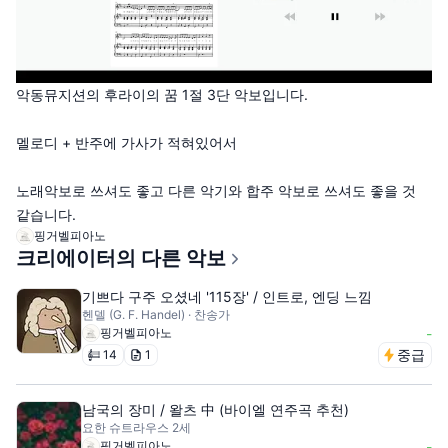
악동뮤지션의 후라이의 꿈 1절 3단 악보입니다.
멜로디 + 반주에 가사가 적혀있어서
노래악보로 쓰셔도 좋고 다른 악기와 합주 악보로 쓰셔도 좋을 것
같습니다.
핑거벨피아노
크리에이터의 다른 악보
기쁘다 구주 오셨네 '115장' / 인트로, 엔딩 느낌
헨델 (G. F. Handel) · 찬송가
핑거벨피아노
-
중급
14
1
남국의 장미 / 왈츠 中 (바이엘 연주곡 추천)
요한 슈트라우스 2세
핑거벨피아노
-