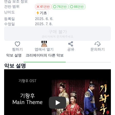
연습 보조 정보
건반 범위
61건반
76건반
88건반
난이도
기초
등록일
2025. 6. 6.
수정일
2025. 7. 8.
구매 불가
관리자에게 문의해주세요
찜하기
앱에서 열기
공유
문의하기
악보 설명
크리에이터의 다른 악보
악보 설명
Play