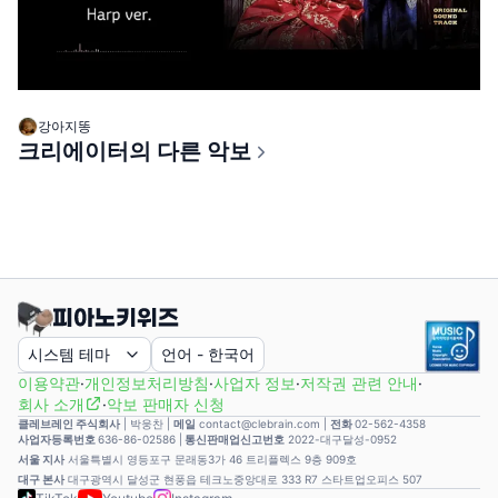
강아지똥
크리에이터의 다른 악보
시스템 테마
언어
-
한국어
이용약관
·
개인정보처리방침
·
사업자 정보
·
저작권 관련 안내
·
회사 소개
·
악보 판매자 신청
클레브레인 주식회사
|
박웅찬
|
메일
contact@clebrain.com |
전화
02-562-4358
사업자등록번호
636-86-02586 |
통신판매업신고번호
2022-대구달성-0952
서울 지사
서울특별시 영등포구 문래동3가 46 트리플렉스 9층 909호
대구 본사
대구광역시 달성군 현풍읍 테크노중앙대로 333 R7 스타트업오피스 507