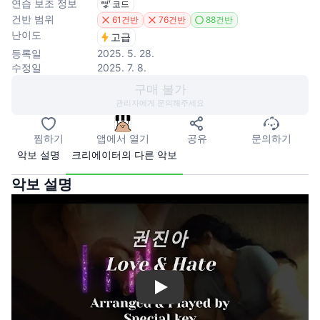
연습 보조 정보
코드
건반 범위
61건반
76건반
88건반
난이도
고급
등록일
2025. 5. 28.
수정일
2025. 7. 8.
구매 불가
관리자에게 문의해주세요
찜하기
앱에서 열기
공유
문의하기
악보 설명
크리에이터의 다른 악보
악보 설명
Play