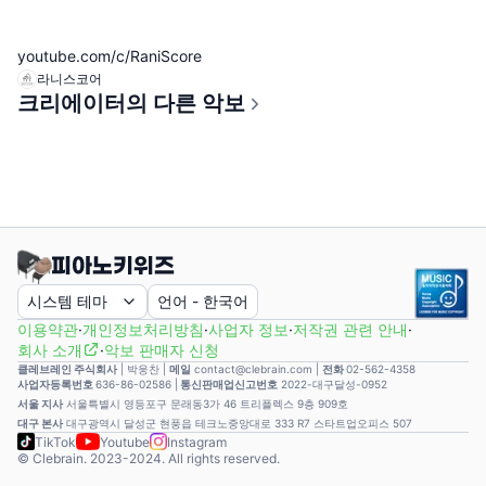
youtube.com/c/RaniScore
라니스코어
크리에이터의 다른 악보
시스템 테마
언어
-
한국어
이용약관
·
개인정보처리방침
·
사업자 정보
·
저작권 관련 안내
·
회사 소개
·
악보 판매자 신청
클레브레인 주식회사
|
박웅찬
|
메일
contact@clebrain.com |
전화
02-562-4358
사업자등록번호
636-86-02586 |
통신판매업신고번호
2022-대구달성-0952
서울 지사
서울특별시 영등포구 문래동3가 46 트리플렉스 9층 909호
대구 본사
대구광역시 달성군 현풍읍 테크노중앙대로 333 R7 스타트업오피스 507
TikTok
Youtube
Instagram
© Clebrain. 2023-2024. All rights reserved.