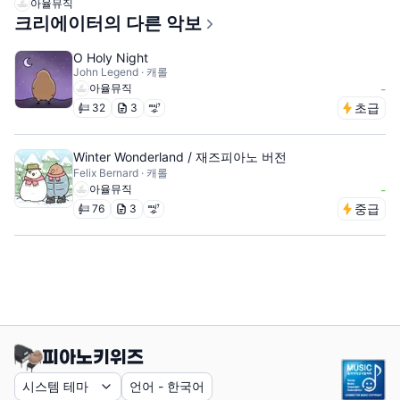
아율뮤직
크리에이터의 다른 악보
O Holy Night
John Legend · 캐롤
아율뮤직
-
초급
32
3
Winter Wonderland / 재즈피아노 버전
Felix Bernard · 캐롤
아율뮤직
-
중급
76
3
시스템 테마
언어
-
한국어