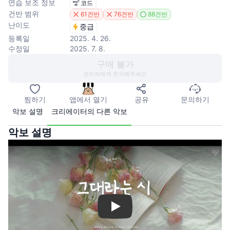
연습 보조 정보
코드
건반 범위
61건반
76건반
88건반
난이도
중급
등록일
2025. 4. 26.
수정일
2025. 7. 8.
구매 불가
관리자에게 문의해주세요
찜하기
앱에서 열기
공유
문의하기
악보 설명
크리에이터의 다른 악보
악보 설명
Play