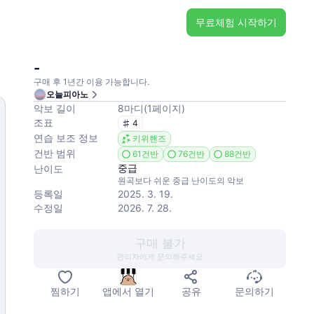
무료체험 시작하기
-
구매 후 1년간 이용 가능합니다.
오늘피아노
악보 길이
8
마디
(
1
페이지
)
조표
4
연습 보조 정보
키위핸즈
건반 범위
61건반
76건반
88건반
중급
난이도
원곡보다 쉬운 중급 난이도의 악보
등록일
2025. 3. 19.
수정일
2026. 7. 28.
구매 불가
관리자에게 문의해주세요
찜하기
앱에서 열기
공유
문의하기