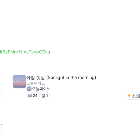
alf6yFMrk5flXyTvypGZvg
아침 햇살 (Sunlight in the morning)
오늘피아노
-
오늘피아노
급
초
24
2
-
급