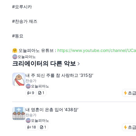
#요루시카
#찬송가 재즈
#동요
🤗 오늘피아노 유튜브 :
https://www.youtube.com/channel/UC
오늘피아노
크리에이터의 다른 악보
내 주 되신 주를 참 사랑하고 '315장'
찬송가
오늘피아노
초
9
1
내 영혼이 은총 입어 '438장'
찬송가
오늘피아노
초
18
1