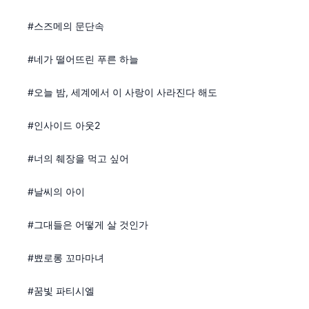
#스즈메의 문단속
#네가 떨어뜨린 푸른 하늘
#오늘 밤, 세계에서 이 사랑이 사라진다 해도
#인사이드 아웃2
#너의 췌장을 먹고 싶어
#날씨의 아이
#그대들은 어떻게 살 것인가
#뾰로롱 꼬마마녀
#꿈빛 파티시엘