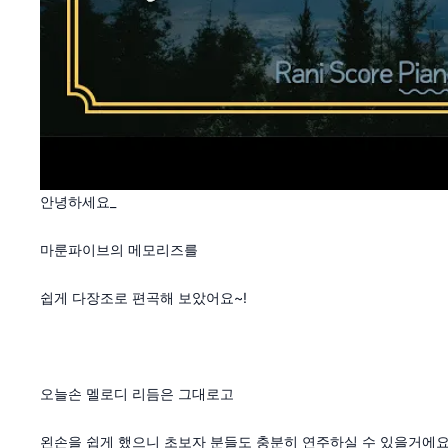
안녕하세요_
마룬파이브의 메모리즈를
쉽게 다장조로 편곡해 보았어요~!
오늘손 멜로디 리듬은 그대로고
왼손을 쉽게 했으니 초보자 분들도 충분히 연주하실 수 있을거에요