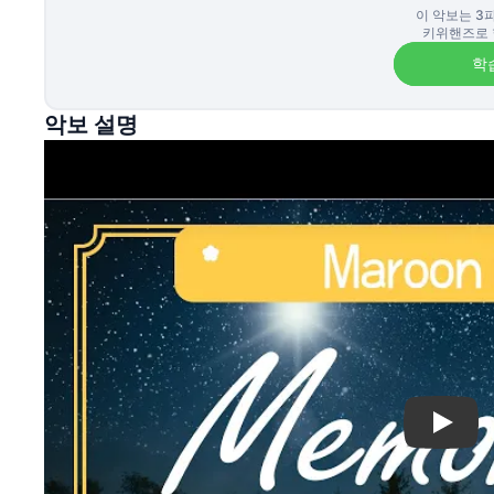
이 악보는
3
키위핸즈로 
학
악보 설명
Play