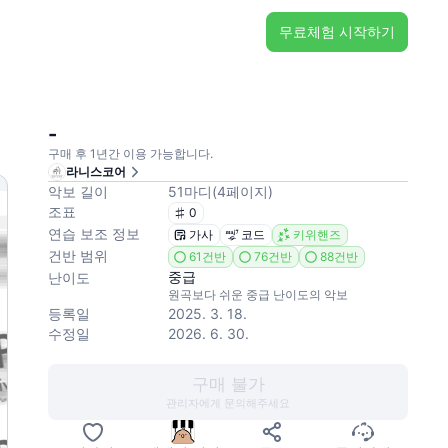
무료체험 시작하기
-
구매 후 1년간 이용 가능합니다.
라니스코어
악보 길이
51
마디
(
4
페이지
)
조표
0
연습 보조 정보
가사
코드
키위핸즈
건반 범위
61건반
76건반
88건반
중급
난이도
원곡보다 쉬운 중급 난이도의 악보
등록일
2025. 3. 18.
수정일
2026. 6. 30.
구매 불가
관리자에게 문의해주세요