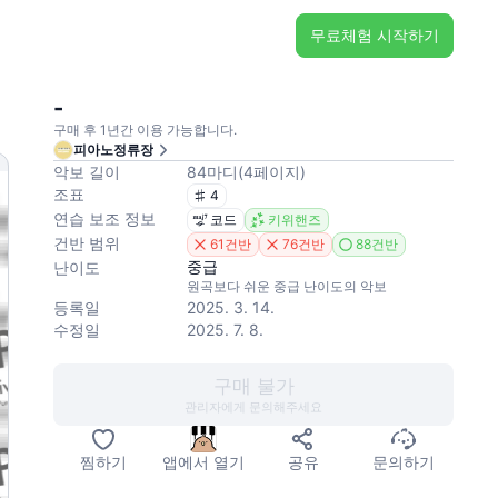
무료체험 시작하기
-
구매 후 1년간 이용 가능합니다.
피아노정류장
악보 길이
84
마디
(
4
페이지
)
조표
4
연습 보조 정보
코드
키위핸즈
건반 범위
61건반
76건반
88건반
중급
난이도
원곡보다 쉬운 중급 난이도의 악보
등록일
2025. 3. 14.
수정일
2025. 7. 8.
구매 불가
관리자에게 문의해주세요
찜하기
앱에서 열기
공유
문의하기