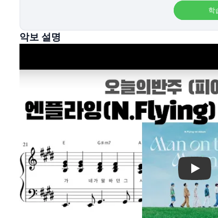
학
악보 설명
Play