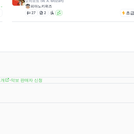
모차르트 (W. A. Mozart)
-
피아노키위즈
급
초
27
2
소개
·
악보 판매자 신청