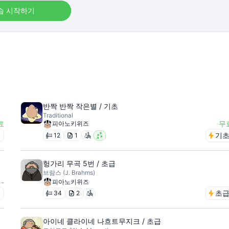
습 시작하기
반짝 반짝 작은별 / 기초
Traditional
료
무
피아노키위즈
급
기
12
1
헝가리 무곡 5번 / 초급
브람스 (J. Brahms)
-
피아노키위즈
급
초
34
2
아이네 클라이네 나흐트무지크 / 초급