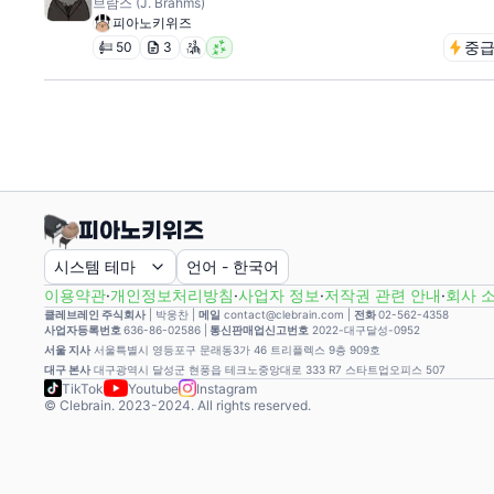
브람스 (J. Brahms)
피아노키위즈
중
50
3
시스템 테마
언어
-
한국어
이용약관
·
개인정보처리방침
·
사업자 정보
·
저작권 관련 안내
·
회사 
클레브레인 주식회사
|
박웅찬
|
메일
contact@clebrain.com |
전화
02-562-4358
사업자등록번호
636-86-02586 |
통신판매업신고번호
2022-대구달성-0952
서울 지사
서울특별시 영등포구 문래동3가 46 트리플렉스 9층 909호
대구 본사
대구광역시 달성군 현풍읍 테크노중앙대로 333 R7 스타트업오피스 507
TikTok
Youtube
Instagram
© Clebrain. 2023-2024. All rights reserved.