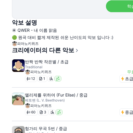
학
악보 설명
☀️ QWER - 내 이름 맑음
🟢 원곡 대비 짧게 제작된 쉬운 난이도의 악보 입니다 :)
피아노키위즈
크리에이터의 다른 악보
반짝 반짝 작은별 / 초급
Traditional
무
피아노키위즈
초
12
1
엘리제를 위하여 (Fur Elise) / 중급
베토벤 (L. V. Beethoven)
피아노키위즈
중
60
3
헝가리 무곡 5번 / 중급