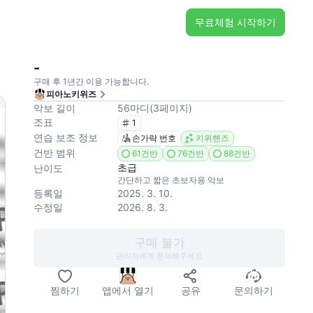
무료체험 시작하기
-
구매 후 1년간 이용 가능합니다.
피아노키위즈
악보 길이
56
마디
(
3
페이지
)
조표
1
연습 보조 정보
손가락 번호
키위핸즈
건반 범위
61건반
76건반
88건반
초급
난이도
간단하고 짧은 초보자용 악보
등록일
2025. 3. 10.
수정일
2026. 8. 3.
구매 불가
관리자에게 문의해주세요
찜하기
앱에서 열기
공유
문의하기