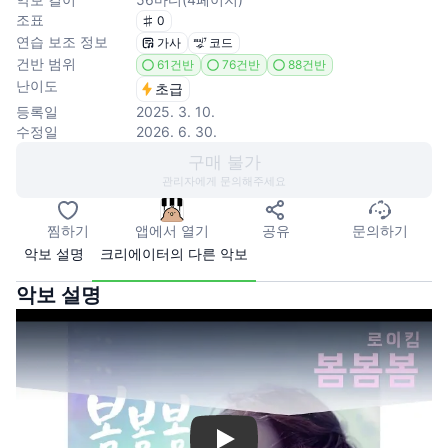
조표
0
연습 보조 정보
가사
코드
건반 범위
61건반
76건반
88건반
난이도
초급
등록일
2025. 3. 10.
수정일
2026. 6. 30.
구매 불가
관리자에게 문의해주세요
찜하기
앱에서 열기
공유
문의하기
악보 설명
크리에이터의 다른 악보
악보 설명
Play