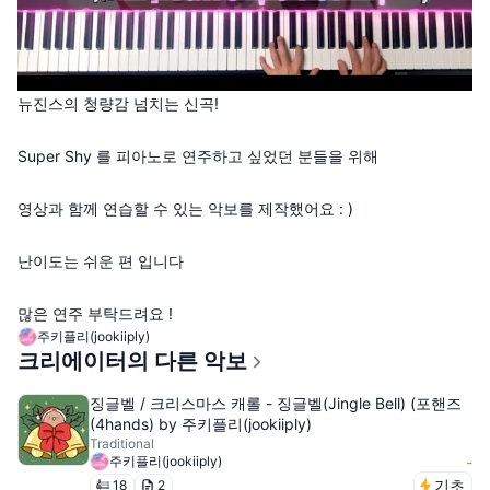
뉴진스의 청량감 넘치는 신곡!
Super Shy 를 피아노로 연주하고 싶었던 분들을 위해
영상과 함께 연습할 수 있는 악보를 제작했어요 : )
난이도는 쉬운 편 입니다
많은 연주 부탁드려요 !
주키플리(jookiiply)
크리에이터의 다른 악보
징글벨 / 크리스마스 캐롤 - 징글벨(Jingle Bell) (포핸즈
(4hands) by 주키플리(jookiiply)
Traditional
주키플리(jookiiply)
-
기초
18
2