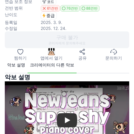
연습 보조 정보
코드
건반 범위
61건반
76건반
88건반
난이도
중급
등록일
2025. 3. 9.
수정일
2025. 12. 24.
구매 불가
관리자에게 문의해주세요
찜하기
앱에서 열기
공유
문의하기
악보 설명
크리에이터의 다른 악보
악보 설명
Play