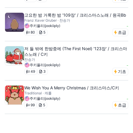
고요한 밤 거룩한 밤 '109장' / 크리스마스노래 / 원곡Bb
Franz Xaver Gruber · 찬송가
주키플리(jookiiply)
-
초급
80
5
저 들 밖에 한밤중에 (The First Noel) '123장' / 크리스마
스노래 / C키
찬송가
주키플리(jookiiply)
-
기초
49
3
We Wish You A Merry Christmas / 크리스마스/C키
Traditional · 캐롤
주키플리(jookiiply)
-
초급
99
5