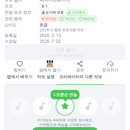
조표
1
연습 보조 정보
손가락 번호
키위핸즈
건반 범위
61건반
76건반
88건반
초급
난이도
간단하고 짧은 초보자용 악보
등록일
2025. 2. 13.
수정일
2026. 7. 22.
구매 불가
관리자에게 문의해주세요
찜하기
앱에서 열기
공유
문의하기
앱에서 배우기
악보 설명
크리에이터의 다른 악보
1.
오른손 연습
이 악보는
4
파트로 구성된 코스에요.
키위핸즈로 학습을 시작해보세요!