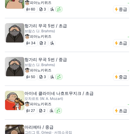
피아노키위즈
-
중급
60
3
헝가리 무곡 5번 / 초급
브람스 (J. Brahms)
피아노키위즈
-
초급
34
2
헝가리 무곡 5번 / 중급
브람스 (J. Brahms)
피아노키위즈
-
중급
50
3
아이네 클라이네 나흐트무지크 / 초급
모차르트 (W. A. Mozart)
피아노키위즈
-
초급
27
2
아리에타 / 중급
그리그 (E. Grieg) · 서정소곡집