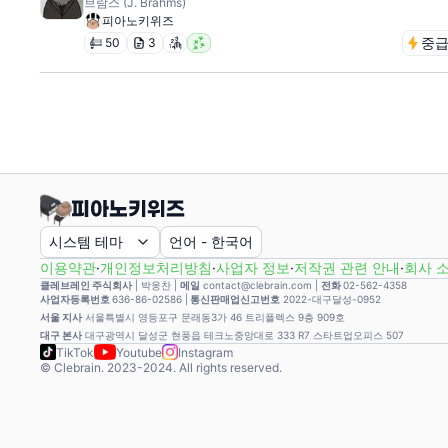
브람스 (J. Brahms)
피아노키위즈
중
50
3
시스템 테마
언어
-
한국어
이용약관
·
개인정보처리방침
·
사업자 정보
·
저작권 관련 안내
·
회사 
클레브레인 주식회사
|
박웅찬
|
메일
contact@clebrain.com |
전화
02-562-4358
사업자등록번호
636-86-02586 |
통신판매업신고번호
2022-대구달성-0952
서울 지사
서울특별시 영등포구 문래동3가 46 트리플렉스 9층 909호
대구 본사
대구광역시 달성군 현풍읍 테크노중앙대로 333 R7 스타트업오피스 507
TikTok
Youtube
Instagram
© Clebrain. 2023-2024. All rights reserved.