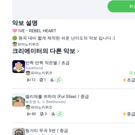
학
악보 설명
🩷 IVE - REBEL HEART
🟢 원곡 대비 짧게 제작된 쉬운 난이도의 악보 입니다 :)
피아노키위즈
크리에이터의 다른 악보
반짝 반짝 작은별 / 초급
Traditional
무
피아노키위즈
초
12
1
엘리제를 위하여 (Fur Elise) / 중급
베토벤 (L. V. Beethoven)
피아노키위즈
중
60
3
헝가리 무곡 5번 / 중급