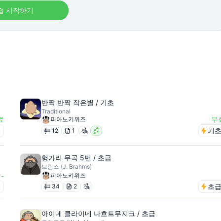
습 시작하기
반짝 반짝 작은별 / 기초
Traditional
료
무
피아노키위즈
급
기
12
1
헝가리 무곡 5번 / 초급
브람스 (J. Brahms)
-
피아노키위즈
급
초
34
2
아이네 클라이네 나흐트무지크 / 초급