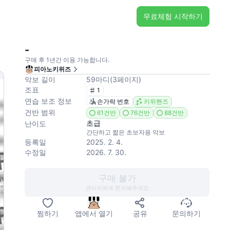
무료체험 시작하기
-
구매 후 1년간 이용 가능합니다.
피아노키위즈
악보 길이
59
마디
(
3
페이지
)
조표
1
연습 보조 정보
손가락 번호
키위핸즈
건반 범위
61건반
76건반
88건반
초급
난이도
간단하고 짧은 초보자용 악보
등록일
2025. 2. 4.
수정일
2026. 7. 30.
구매 불가
관리자에게 문의해주세요
찜하기
앱에서 열기
공유
문의하기