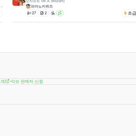
모차르트 (W. A. Mozart)
-
피아노키위즈
급
초
27
2
소개
·
악보 판매자 신청