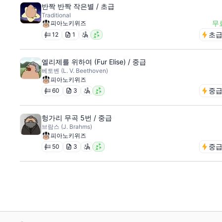
반짝 반짝 작은별 / 초급
Traditional
무
피아노키위즈
초
12
1
엘리제를 위하여 (Fur Elise) / 중급
베토벤 (L. V. Beethoven)
피아노키위즈
중
60
3
헝가리 무곡 5번 / 중급
브람스 (J. Brahms)
피아노키위즈
중
50
3