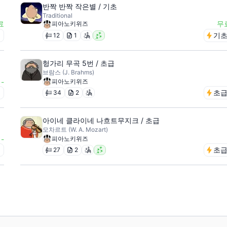
반짝 반짝 작은별 / 기초
Traditional
료
무
피아노키위즈
급
기
12
1
헝가리 무곡 5번 / 초급
브람스 (J. Brahms)
-
피아노키위즈
급
초
34
2
아이네 클라이네 나흐트무지크 / 초급
모차르트 (W. A. Mozart)
-
피아노키위즈
급
초
27
2