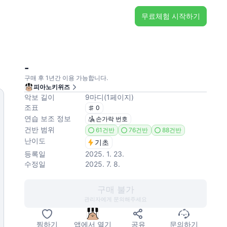
무료체험 시작하기
-
구매 후 1년간 이용 가능합니다.
피아노키위즈
악보 길이
9
마디
(
1
페이지
)
조표
0
연습 보조 정보
손가락 번호
건반 범위
61건반
76건반
88건반
난이도
기초
등록일
2025. 1. 23.
수정일
2025. 7. 8.
구매 불가
관리자에게 문의해주세요
찜하기
앱에서 열기
공유
문의하기